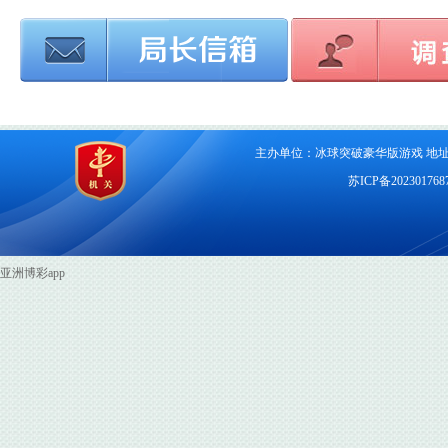
主办单位：冰球突破豪华版游戏 地址：连
苏ICP备20230176
亚洲博彩app