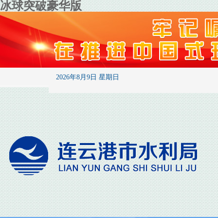
冰球突破豪华版
2026年8月9日 星期日