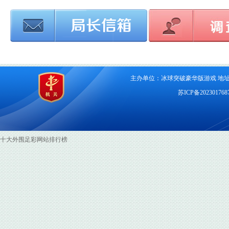
主办单位：冰球突破豪华版游戏 地址：连
苏ICP备20230176
十大外围足彩网站排行榜