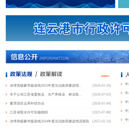
中
冰球突破豪华版游戏2025年度法治政府建设情...
[2026-03-26]
中
关于公布江苏省畜牧业、水产养殖业、林业取...
[2026-07-03]
中
蓄滞洪区运用补偿办法
[2026-01-04]
中
江苏省取水许可实施细则
[2025-07-08]
中
冰球突破豪华版游戏2024年度法治政府建设情况报告
[2025-02-24]