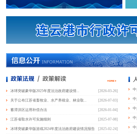
中
冰球突破豪华版2025年度法治政府建设情...
[2026-03-26]
中
关于公布江苏省畜牧业、水产养殖业、林业取...
[2026-07-03]
中
蓄滞洪区运用补偿办法
[2026-01-04]
中
江苏省取水许可实施细则
[2025-07-08]
中
冰球突破豪华版游戏2024年度法治政府建设情况报告
[2025-02-24]