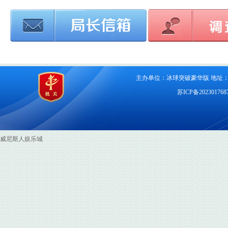
主办单位：冰球突破豪华版 地址：连云
苏ICP备20230176
威尼斯人娱乐城