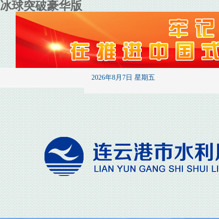
冰球突破豪华版
2026年8月7日 星期五