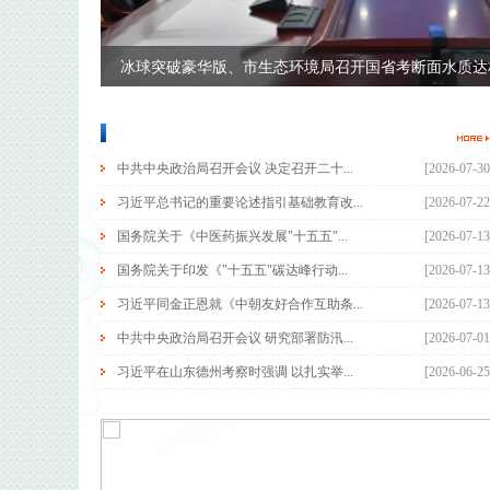
冰球突破豪华版、市生态环境局召开国省考断面水质达
中共中央政治局召开会议 决定召开二十...
[2026-07-30
习近平总书记的重要论述指引基础教育改...
[2026-07-22
国务院关于《中医药振兴发展"十五五"...
[2026-07-13
国务院关于印发《"十五五"碳达峰行动...
[2026-07-13
习近平同金正恩就《中朝友好合作互助条...
[2026-07-13
中共中央政治局召开会议 研究部署防汛...
[2026-07-01
习近平在山东德州考察时强调 以扎实举...
[2026-06-25