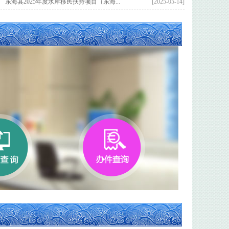
东海县2025年度水库移民扶持项目（东海...
[2025-05-14]